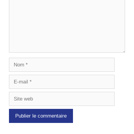
Nom
E-
mail
Site
web