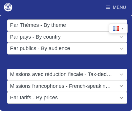
Aller
MENU
au
contenu
17
Par Thèmes - By theme
▼
results
50
Par pays - By country
available
results
3
Par publics - By audience
available
results
available
1
Missions avec réduction fiscale - Tax-deductible missions
result
1
Missions francophones - French-speaking missions
available
result
6
Par tarifs - By prices
available
results
available