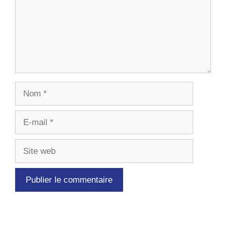
Nom
E-
mail
Site
web