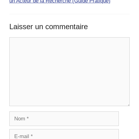
un Acteur de la Recherche (Guide Pratique)
Laisser un commentaire
Commentaire
Nom
E-