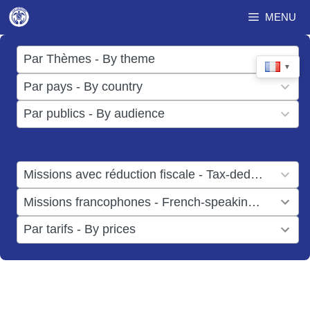
Aller
MENU
au
contenu
17
Par Thèmes - By theme
▼
results
50
Par pays - By country
available
results
3
Par publics - By audience
available
results
available
1
Missions avec réduction fiscale - Tax-deductible missions
result
1
Missions francophones - French-speaking missions
available
result
6
Par tarifs - By prices
available
results
available