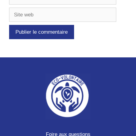
mail
Site
web
Foire aux questions