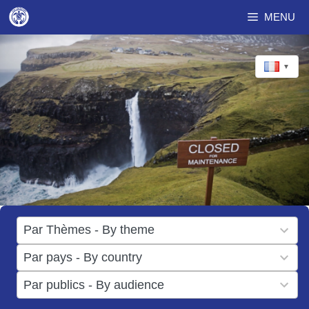
Aller
MENU
au
contenu
▼
17
Par Thèmes - By theme
results
50
Par pays - By country
available
results
3
Par publics - By audience
available
results