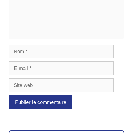
Nom
E-
mail
Site
web