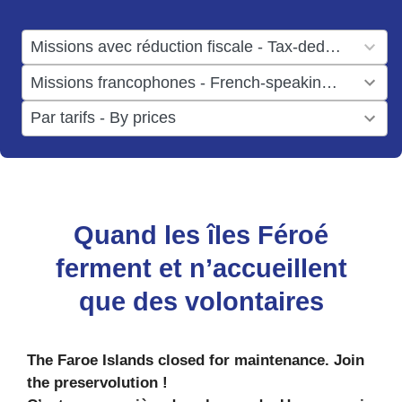
available
1
Missions avec réduction fiscale - Tax-deductible missions
result
1
Missions francophones - French-speaking missions
available
result
6
Par tarifs - By prices
available
results
available
Quand les îles Féroé
ferment et n’accueillent
que des volontaires
The Faroe Islands closed for maintenance. Join
the preservolution !