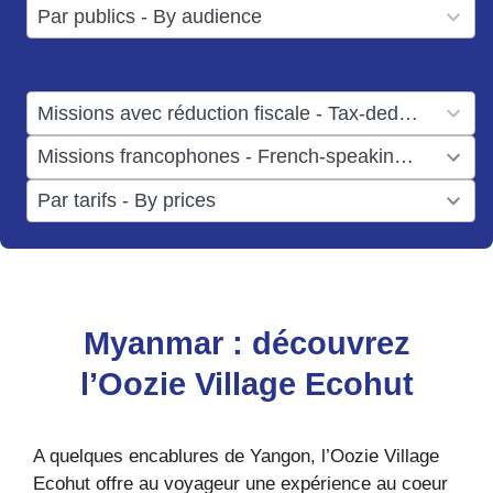
3
Par publics - By audience
available
results
available
1
Missions avec réduction fiscale - Tax-deductible missions
result
1
Missions francophones - French-speaking missions
available
result
6
Par tarifs - By prices
available
results
available
Myanmar : découvrez
l’Oozie Village Ecohut
A quelques encablures de Yangon, l’Oozie Village
Ecohut offre au voyageur une expérience au coeur