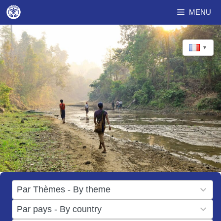
Aller
MENU
au
contenu
▼
17
Par Thèmes - By theme
results
50
Par pays - By country
available
results