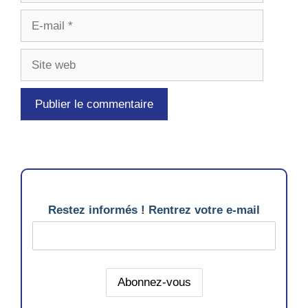
E-
mail
Site
web
Restez informés ! Rentrez votre e-mail