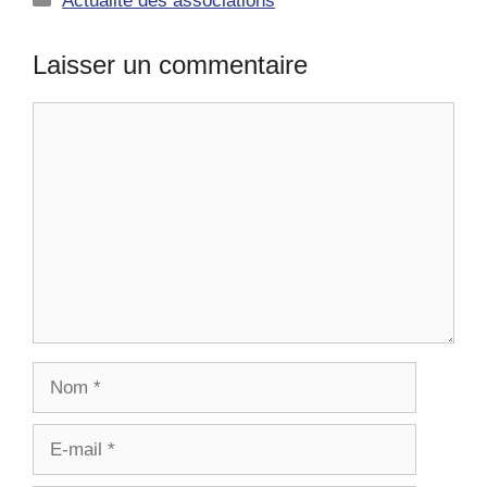
Actualité des associations
Laisser un commentaire
Commentaire
Nom
E-
mail