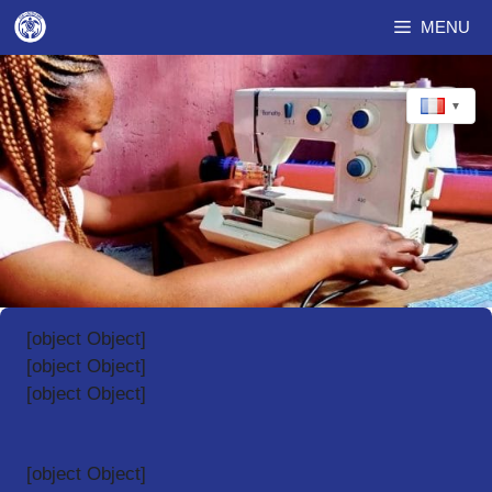
Aller
MENU
au
contenu
▼
[object Object]
[object Object]
[object Object]
[object Object]