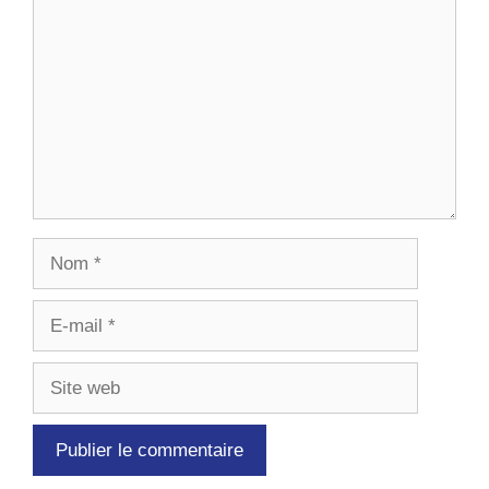
Nom
E-
mail
Site
web