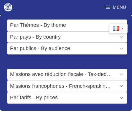
Aller
MENU
au
contenu
17
Par Thèmes - By theme
▼
results
50
Par pays - By country
available
results
3
Par publics - By audience
available
results
available
1
Missions avec réduction fiscale - Tax-deductible missions
result
1
Missions francophones - French-speaking missions
available
result
6
Par tarifs - By prices
available
results
available