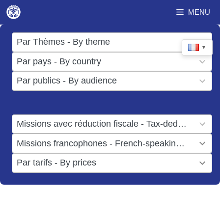
Aller
MENU
au
contenu
17
Par Thèmes - By theme
▼
results
50
Par pays - By country
available
results
3
Par publics - By audience
available
results
available
1
Missions avec réduction fiscale - Tax-deductible missions
result
1
Missions francophones - French-speaking missions
available
result
6
Par tarifs - By prices
available
results
available