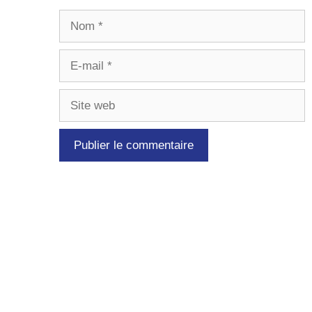
Nom
E-
mail
Site
web