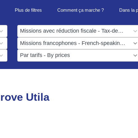
Plus de filtres
Comment ça marche ?
Dans la 
1
result
1
available
result
6
available
results
available
rove Utila