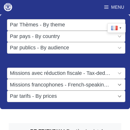
Aller
MENU
au
contenu
17
Par Thèmes - By theme
▼
results
50
Par pays - By country
available
results
3
Par publics - By audience
available
results
available
1
Missions avec réduction fiscale - Tax-deductible missions
result
1
Missions francophones - French-speaking missions
available
result
6
Par tarifs - By prices
available
results
available