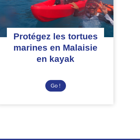
Protégez les tortues
marines en Malaisie
en kayak
Protégez
Go !
les
tortues
marines
en
Malaisie
en