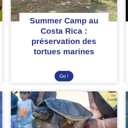
Summer Camp au
Costa Rica :
préservation des
tortues marines
Summer
Go !
Camp
au
Costa
Rica
:
préservation
des