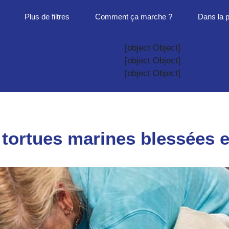
Plus de filtres
Comment ça marche ?
Dans la 
[object Object]
[object Object]
[object Object]
tortues marines blessées e