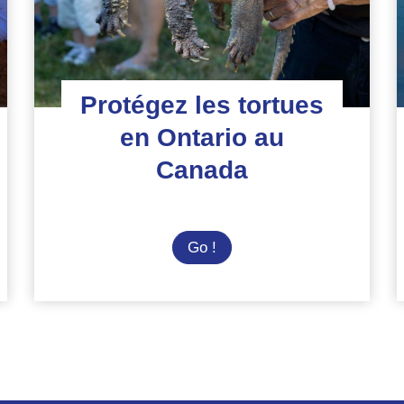
tortues
marines
Protégez les tortues
en Ontario au
Canada
Protégez
Go !
les
tortues
en
Ontario
au
Canada