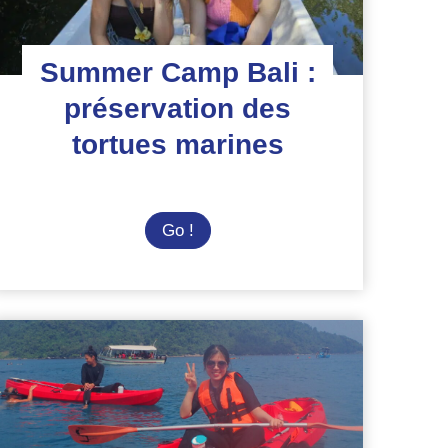
Summer Camp Bali :
préservation des
tortues marines
Summer
Go !
Camp
Bali
:
préservation
des
tortues
marines