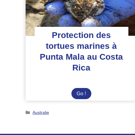
Protection des
tortues marines à
Punta Mala au Costa
Rica
Protection
Go !
des
tortues
Catégories
Australie
marines
à
Punta