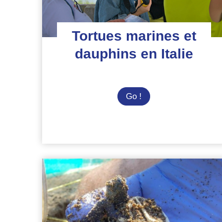
Tortues marines et
dauphins en Italie
Tortues
Go !
marines
et
dauphins
en
Italie