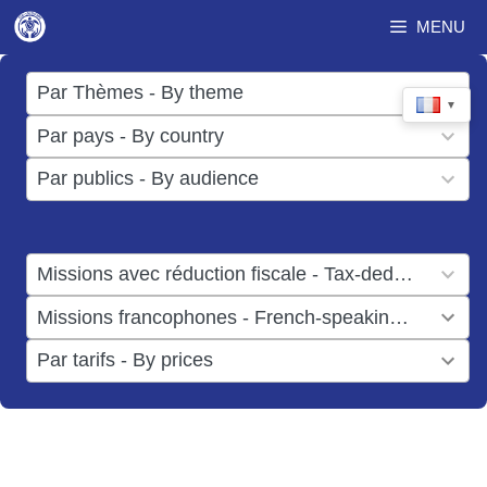
Aller
MENU
au
contenu
17
Par Thèmes - By theme
▼
results
50
Par pays - By country
available
results
3
Par publics - By audience
available
results
available
1
Missions avec réduction fiscale - Tax-deductible missions
result
1
Missions francophones - French-speaking missions
available
result
6
Par tarifs - By prices
available
results
available