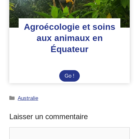
Agroécologie et soins
aux animaux en
Équateur
Agroécologie
Go !
et
soins
Catégories
Australie
aux
animaux
en
Laisser un commentaire
Équateur
Commentaire