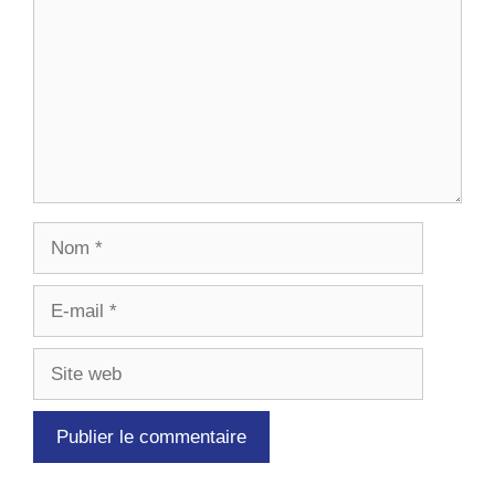
Nom
E-
mail
Site
web