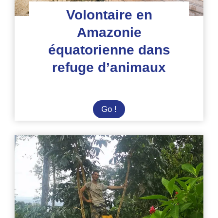
Volontaire en
Amazonie
équatorienne dans
refuge d’animaux
Volontaire
Go !
en
Amazonie
équatorienne
dans
refuge
d’animaux