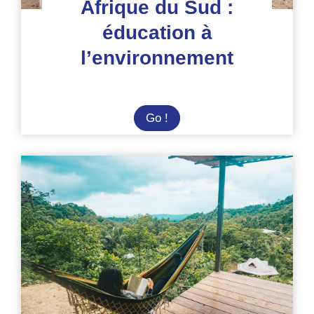
Afrique du Sud :
éducation à
l’environnement
Afrique
Go !
du
Sud
:
éducation
à
l’environnement