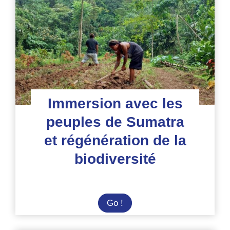
boréales
lors
d’un
chantier
de
rénovation
Immersion avec les
peuples de Sumatra
et régénération de la
biodiversité
Immersion
Go !
avec
les