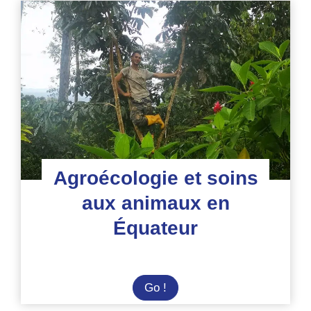
peuples
de
Sumatra
et
régénération
de
la
biodiversité
Agroécologie et soins
aux animaux en
Équateur
Agroécologie
Go !
et