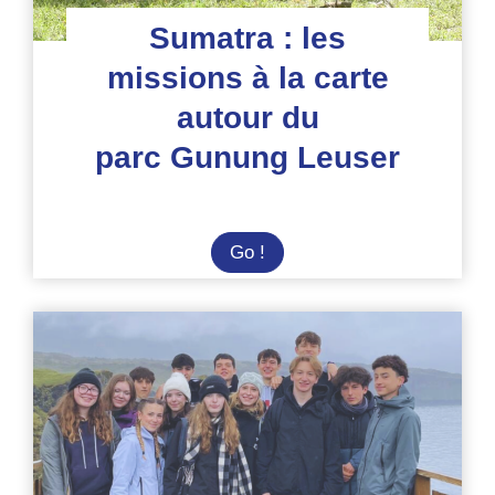
Sumatra : les
missions à la carte
autour du
parc Gunung Leuser
Sumatra
Go !
:
les
missions
à
la
carte
autour
du