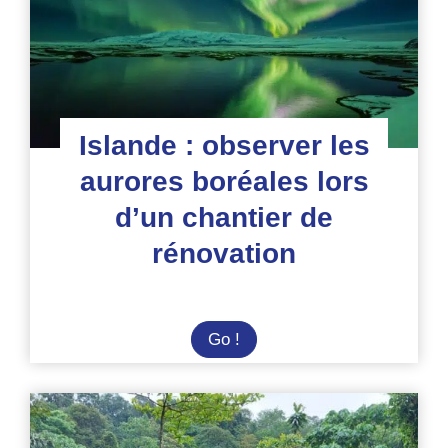
Islande : observer les
aurores boréales lors
d’un chantier de
rénovation
Islande
Go !
:
observer
les
aurores