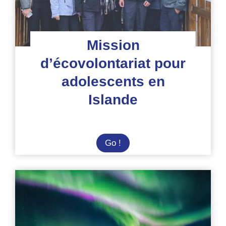
parc Gunung
Leuser
Mission
d’écovolontariat pour
adolescents en
Islande
Mission
Go !
d’écovolontariat
pour
adolescents
en
Islande