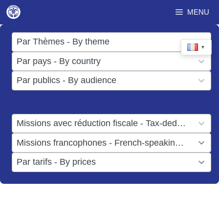
Aller
MENU
au
contenu
17
Par Thèmes - By theme
▼
results
50
Par pays - By country
available
results
3
Par publics - By audience
available
results
available
1
Missions avec réduction fiscale - Tax-deductible missions
result
1
Missions francophones - French-speaking missions
available
result
6
Par tarifs - By prices
available
results
available