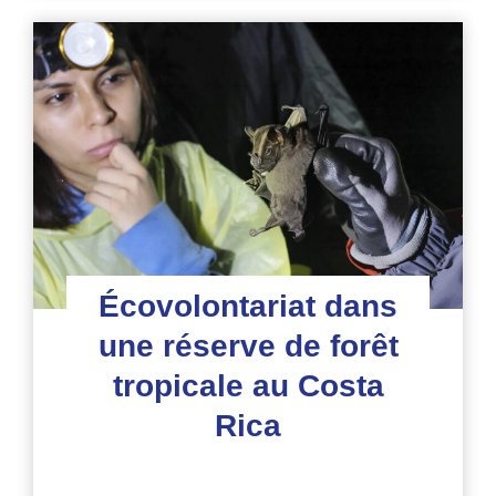
soins
aux
animaux
en
Équateur
Écovolontariat dans
une réserve de forêt
tropicale au Costa
Rica