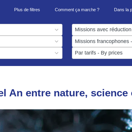
Plus de filtres
Comment ça marche ?
Dans la 
1
result
1
available
result
6
available
results
available
l An entre nature, science