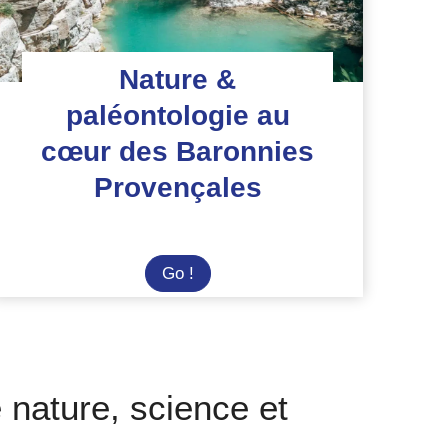
Nature &
paléontologie au
cœur des Baronnies
Provençales
Nature
Go !
&
paléontologie
au
cœur
 nature, science et
des
Baronnies
Provençales