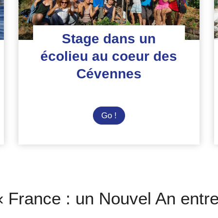
Stage dans un
écolieu au coeur des
Cévennes
Stage
Go !
dans
un
écolieu
au
coeur
des
 « France : un Nouvel An entre
Cévennes