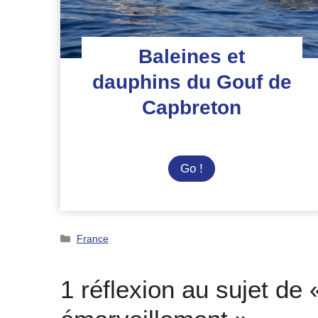
Baleines et
dauphins du Gouf de
Capbreton
Baleines
Go !
et
dauphins
du
Catégories
Gouf
France
de
Capbreton
1 réflexion au sujet de