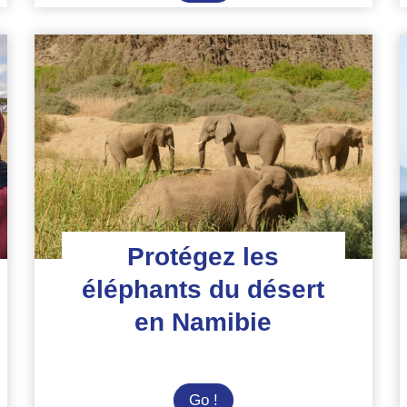
Camp
au
Kenya
:
Immersion
nature
sauvage
Protégez les
éléphants du désert
en Namibie
Protégez
Go !