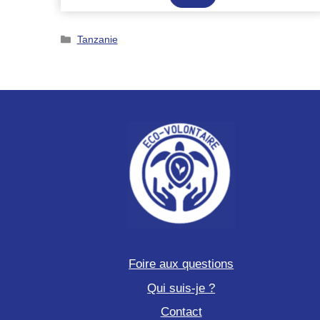
sur
les
Catégories
Tanzanie
espèces
en
danger
en
Afrique
du
Sud
Foire aux questions
Qui suis-je ?
Contact