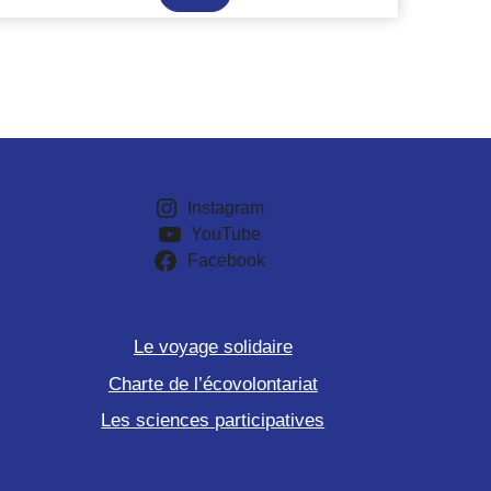
et
conservation
en
Afrique
du
Sud
Instagram
YouTube
Facebook
Le voyage solidaire
Charte de l’écovolontariat
Les sciences participatives