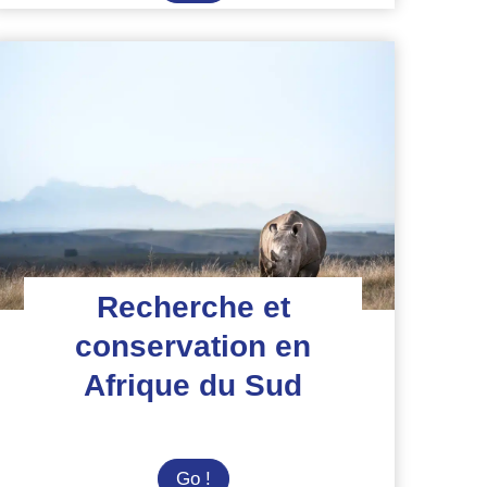
des
requins
en
Afrique
du
Sud
Recherche et
conservation en
Afrique du Sud
Recherche
Go !