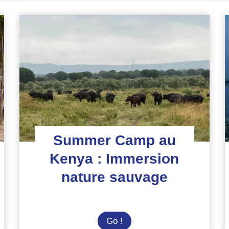
Summer Camp au
Kenya : Immersion
nature sauvage
Summer
Go !