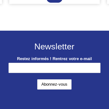
les
éléphants
du
désert
en
Namibie
Newsletter
Restez informés ! Rentrez votre e-mail