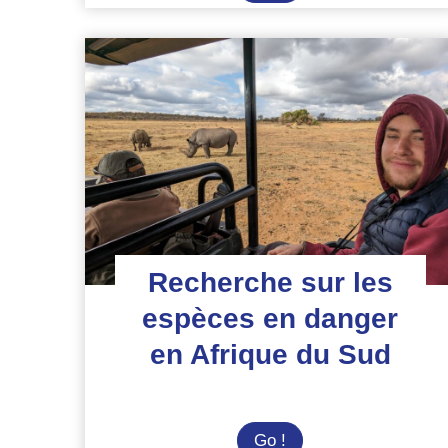
du
Sud
:
éducation
à
l’environnement
Recherche sur les
espèces en danger
en Afrique du Sud
Recherche
Go !