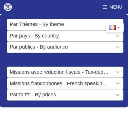
Aller
MENU
au
contenu
17
Par Thèmes - By theme
▼
results
50
Par pays - By country
available
results
3
Par publics - By audience
available
results
available
1
Missions avec réduction fiscale - Tax-deductible missions
result
1
Missions francophones - French-speaking missions
available
result
6
Par tarifs - By prices
available
results
available