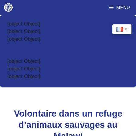
Aller
MENU
au
contenu
[object Object]
▼
[object Object]
[object Object]
[object Object]
[object Object]
[object Object]
Volontaire dans un refuge
d’animaux sauvages au