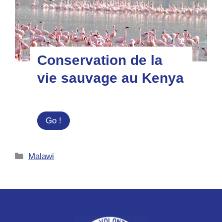
Conservation de la
vie sauvage au Kenya
Conservation
Go !
de
la
Catégories
Malawi
vie
sauvage
au
Kenya