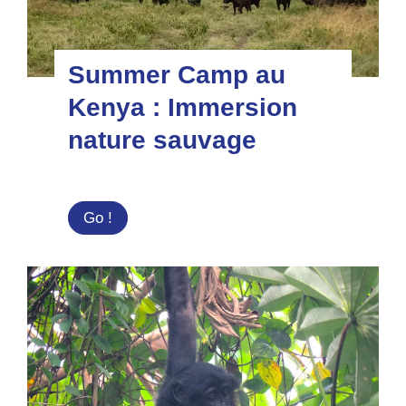
Summer Camp au
Kenya : Immersion
nature sauvage
Summer
Go !
Camp
au
Kenya
:
Immersion
nature
sauvage