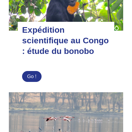
Expédition
scientifique au Congo
: étude du bonobo
Expédition
Go !
scientifique
au
Congo
:
étude
du
bonobo