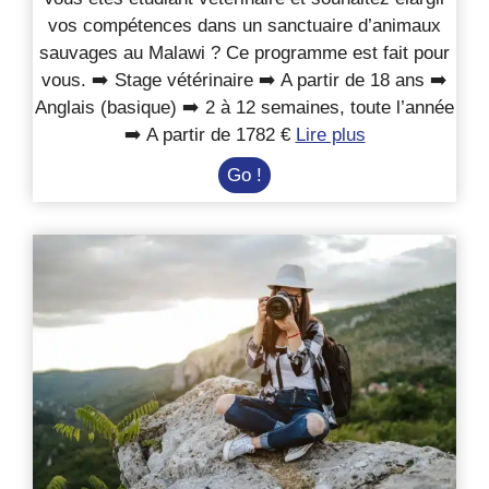
vos compétences dans un sanctuaire d’animaux
sauvages au Malawi ? Ce programme est fait pour
vous. ➡️ Stage vétérinaire ➡️ A partir de 18 ans ➡️
Anglais (basique) ➡️ 2 à 12 semaines, toute l’année
➡️ A partir de 1782 €
Lire plus
Stage
Go !
vétérinaire
dans
un
sanctuaire
au
Malawi