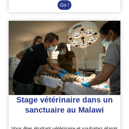
Stage
Go !
dans
un
écolieu
au
coeur
des
Cévennes
Stage vétérinaire dans un
sanctuaire au Malawi
Vous êtes étudiant vétérinaire et souhaitez élargir