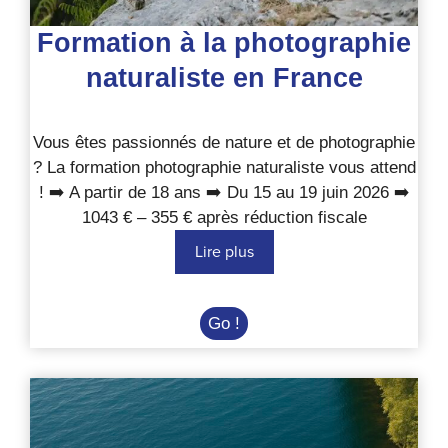
Formation à la photographie
naturaliste en France
Vous êtes passionnés de nature et de photographie
? La formation photographie naturaliste vous attend
! ➡️ A partir de 18 ans ➡️ Du 15 au 19 juin 2026 ➡️
1043 € – 355 € après réduction fiscale
Lire plus
Formation
Go !
à
la
photographie
naturaliste
en