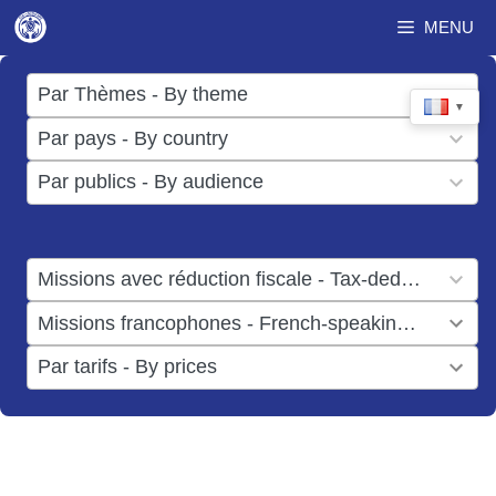
Aller
MENU
au
contenu
17
Par Thèmes - By theme
▼
results
50
Par pays - By country
available
results
3
Par publics - By audience
available
results
available
1
Missions avec réduction fiscale - Tax-deductible missions
result
1
Missions francophones - French-speaking missions
available
result
6
Par tarifs - By prices
available
results
available