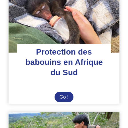
en
Zambie
Protection des
babouins en Afrique
du Sud
Protection
Go !
des
babouins
en
Afrique