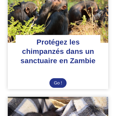
Protégez les
chimpanzés dans un
sanctuaire en Zambie
Protégez
Go !
les
chimpanzés
dans
un
sanctuaire