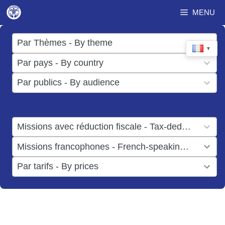
Aller
MENU
au
contenu
17
Par Thèmes - By theme
▼
results
50
Par pays - By country
available
results
3
Par publics - By audience
available
results
available
1
Missions avec réduction fiscale - Tax-deductible missions
result
1
Missions francophones - French-speaking missions
available
result
6
Par tarifs - By prices
available
results
available