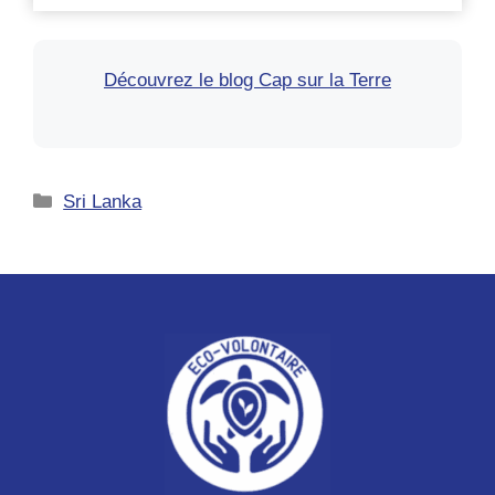
et
soins
aux
Découvrez le blog Cap sur la Terre
animaux
en
Équateur
Catégories
Sri Lanka