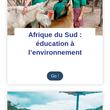
Afrique du Sud :
éducation à
l’environnement
Afrique
Go !
du
Sud
:
éducation
à