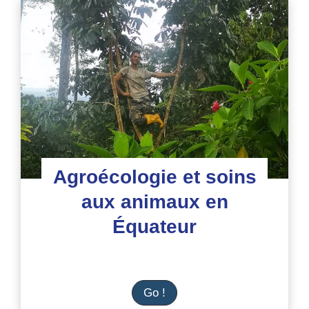
équatorienne
dans
refuge
d’animaux
Agroécologie et soins
aux animaux en
Équateur
Agroécologie
Go !