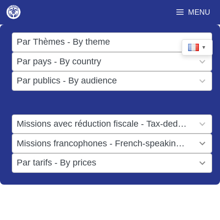
Aller
MENU
au
contenu
17
Par Thèmes - By theme
▼
results
50
Par pays - By country
available
results
3
Par publics - By audience
available
results
available
1
Missions avec réduction fiscale - Tax-deductible missions
result
1
Missions francophones - French-speaking missions
available
result
6
Par tarifs - By prices
available
results
available