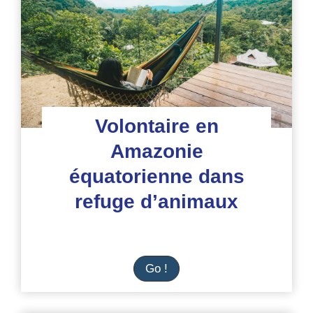
l’environnement
Volontaire en
Amazonie
équatorienne dans
refuge d’animaux
Volontaire
Go !
en
Amazonie