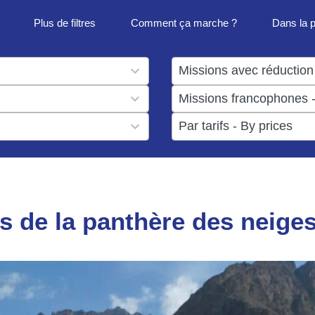
Plus de filtres
Comment ça marche ?
Dans la 
1
result
1
available
result
6
available
results
available
es de la panthère des neiges