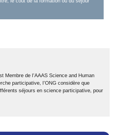
itre, le coût de la formation ou du séjour
t est Membre de l’AAAS Science and Human
herche participative, l’ONG considère que
fférents séjours en science participative, pour