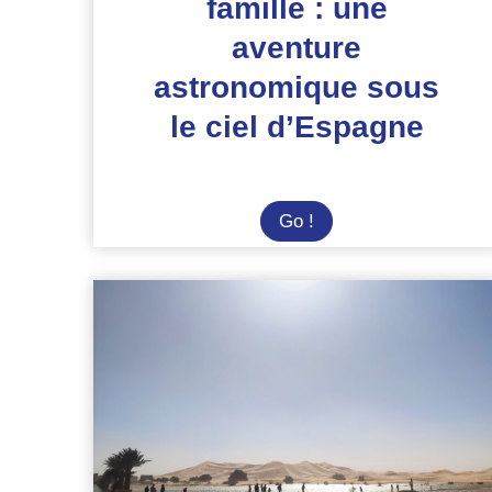
famille : une
aventure
astronomique sous
le ciel d’Espagne
Éclipse
Go !
2026
en
famille
:
une
aventure
astronomique
sous
le