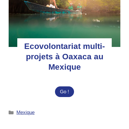
les
crocodiles
à
Ventanilla
au
Mexique
Ecovolontariat multi-
projets à Oaxaca au
Mexique
Ecovolontariat
Go !
multi-
projets
Catégories
Mexique
à
Oaxaca
au