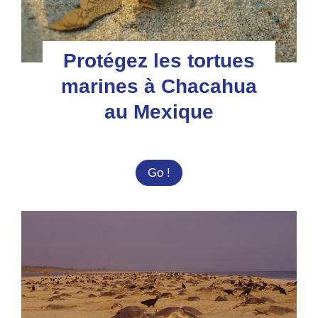
Protégez les tortues
marines à Chacahua
au Mexique
Protégez
Go !
les
tortues
marines
à
Chacahua
au
Mexique