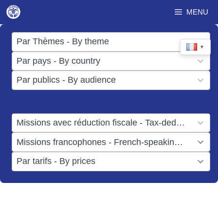
Aller
MENU
au
contenu
17
Par Thèmes - By theme
▼
results
50
Par pays - By country
available
results
3
Par publics - By audience
available
results
available
1
Missions avec réduction fiscale - Tax-deductible missions
result
1
Missions francophones - French-speaking missions
available
result
6
Par tarifs - By prices
available
results
available