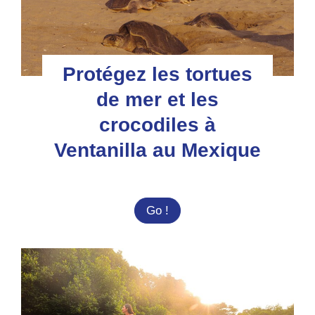
Protégez les tortues
de mer et les
crocodiles à
Ventanilla au Mexique
Protégez
Go !
les
tortues
de
mer
et