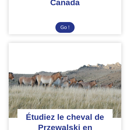
Canada
Centre
Go !
de
secours
pour
chevaux
au
Canada
Étudiez le cheval de
Przewalski en