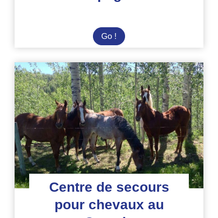
Immersion
Go !
dans
un
sanctuaire
équin
en
Espagne
Centre de secours
pour chevaux au