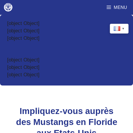
Aller
MENU
au
contenu
[object Object]
▼
[object Object]
[object Object]
[object Object]
[object Object]
[object Object]
Impliquez-vous auprès
des Mustangs en Floride