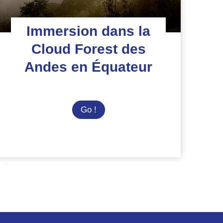
Immersion dans la
Cloud Forest des
Andes en Équateur
Immersion
Go !
dans
la
Cloud
Forest
des
Andes
en
Équateur