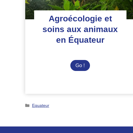
Agroécologie et
soins aux animaux
en Équateur
Agroécologie
Go !
et
soins
aux
animaux
en
Catégories
Equateur
Équateur