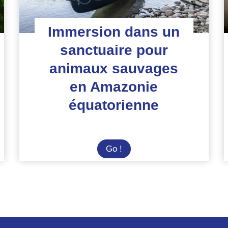
Immersion dans un
sanctuaire pour
animaux sauvages
en Amazonie
équatorienne
Immersion
Go !
dans
un
sanctuaire
pour
animaux
sauvages