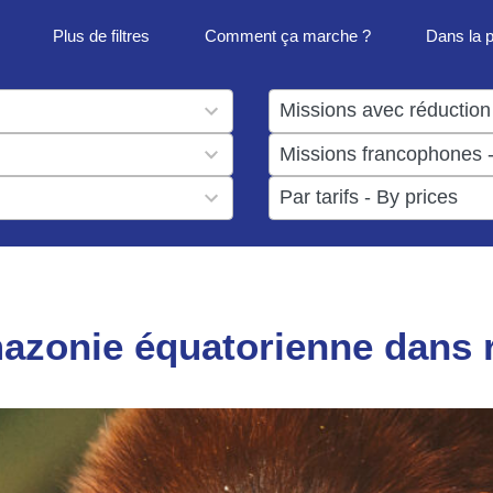
Plus de filtres
Comment ça marche ?
Dans la 
1
result
1
available
result
6
available
results
available
mazonie équatorienne dans 