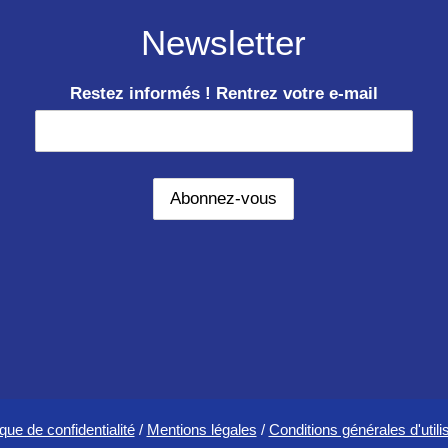
en
Newsletter
Amazonie
équatorienne
Restez informés ! Rentrez votre e-mail
ique de confidentialité
/
Mentions légales
/
Conditions générales d'utili