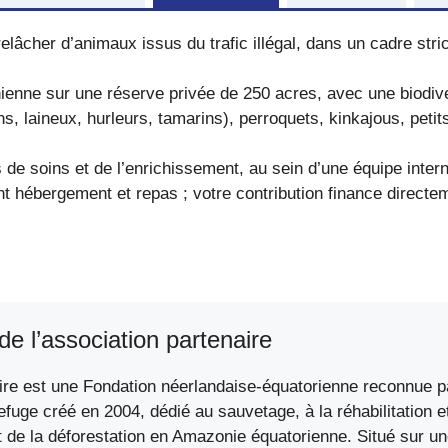
e relâcher d’animaux issus du trafic illégal, dans un cadre st
enne sur une réserve privée de 250 acres, avec une biodive
ns, laineux, hurleurs, tamarins), perroquets, kinkajous, pe
de soins et de l’enrichissement, au sein d’une équipe inter
t hébergement et repas ; votre contribution finance directeme
de l’association partenaire
ire est une Fondation néerlandaise-équatorienne reconnue pa
refuge créé en 2004, dédié au sauvetage, à la réhabilitation
 et de la déforestation en Amazonie équatorienne. Situé sur u