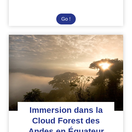
Agroécologie
Go !
et
soins
aux
animaux
en
Équateur
Immersion dans la
Cloud Forest des
Andes en Équateur