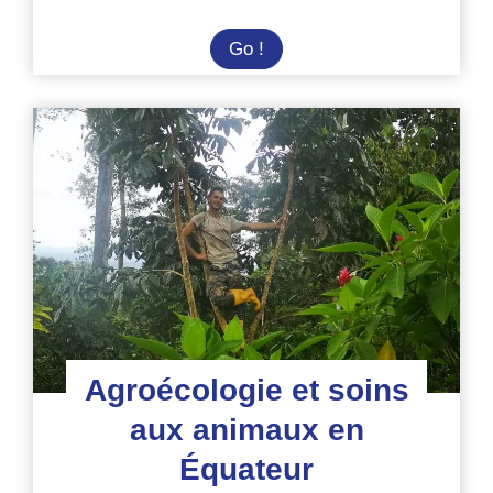
Volontaire
Go !
en
Amazonie
équatorienne
dans
refuge
d’animaux
Agroécologie et soins
aux animaux en
Équateur