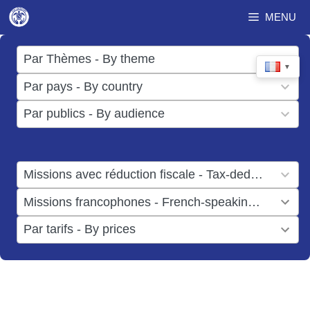
Aller
MENU
au
contenu
17
Par Thèmes - By theme
▼
results
50
Par pays - By country
available
results
3
Par publics - By audience
available
results
available
1
Missions avec réduction fiscale - Tax-deductible missions
result
1
Missions francophones - French-speaking missions
available
result
6
Par tarifs - By prices
available
results
available