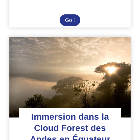
Agroécologie
Go !
et
soins
aux
animaux
en
Équateur
Immersion dans la
Cloud Forest des
Andes en Équateur