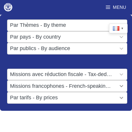
Aller
MENU
au
contenu
17
Par Thèmes - By theme
▼
results
50
Par pays - By country
available
results
3
Par publics - By audience
available
results
available
1
Missions avec réduction fiscale - Tax-deductible missions
result
1
Missions francophones - French-speaking missions
available
result
6
Par tarifs - By prices
available
results
available