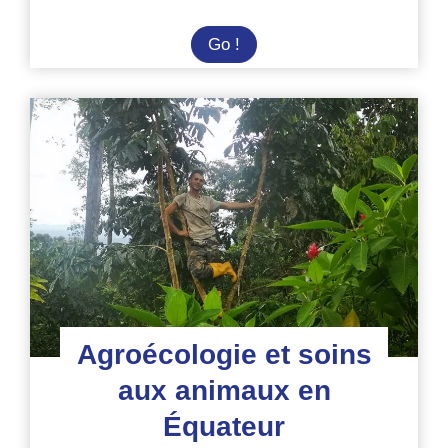
Volontaire
Go !
en
Amazonie
équatorienne
dans
refuge
d’animaux
Agroécologie et soins
aux animaux en
Équateur