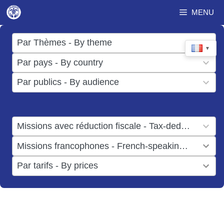
Aller
MENU
au
contenu
17
Par Thèmes - By theme
▼
results
50
Par pays - By country
available
results
3
Par publics - By audience
available
results
available
1
Missions avec réduction fiscale - Tax-deductible missions
result
1
Missions francophones - French-speaking missions
available
result
6
Par tarifs - By prices
available
results
available