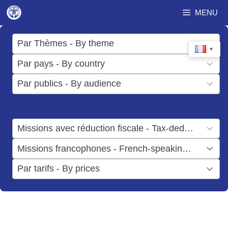
Aller
MENU
au
contenu
17
Par Thèmes - By theme
▼
results
50
Par pays - By country
available
results
3
Par publics - By audience
available
results
available
1
Missions avec réduction fiscale - Tax-deductible missions
result
1
Missions francophones - French-speaking missions
available
result
6
Par tarifs - By prices
available
results
available