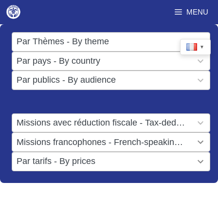
Aller
MENU
au
contenu
17
Par Thèmes - By theme
▼
results
50
Par pays - By country
available
results
3
Par publics - By audience
available
results
available
1
Missions avec réduction fiscale - Tax-deductible missions
result
1
Missions francophones - French-speaking missions
available
result
6
Par tarifs - By prices
available
results
available