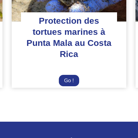
Protection des
tortues marines à
Punta Mala au Costa
Rica
Protection
Go !
des
tortues
marines
à
Punta
Mala
au