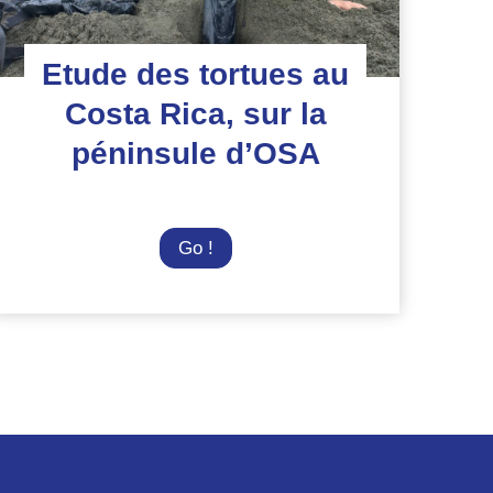
Etude des tortues au
Costa Rica, sur la
péninsule d’OSA
Etude
Go !
des
tortues
au
Costa
Rica,
sur
la
péninsule