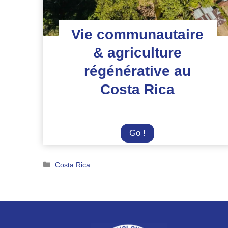
Vie communautaire
& agriculture
régénérative au
Costa Rica
Vie
Go !
communautaire
&
Catégories
Costa Rica
agriculture
régénérative
au
Costa
Rica