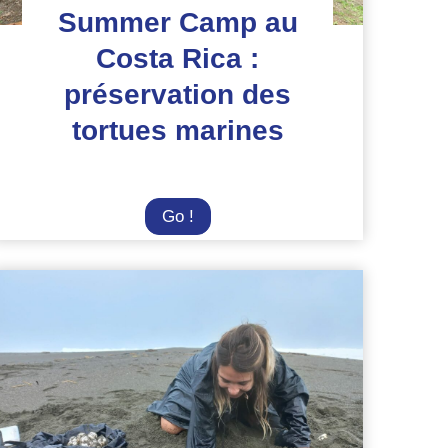
Summer Camp au
Costa Rica :
préservation des
tortues marines
Summer
Go !
Camp
au
Costa
Rica
:
préservation
des
tortues
marines