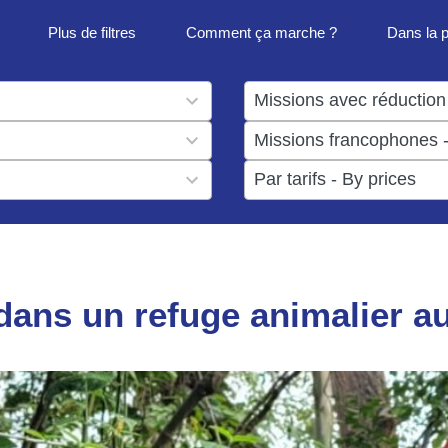
Plus de filtres
Comment ça marche ?
Dans la 
1
result
1
available
result
6
available
results
available
ans un refuge animalier a