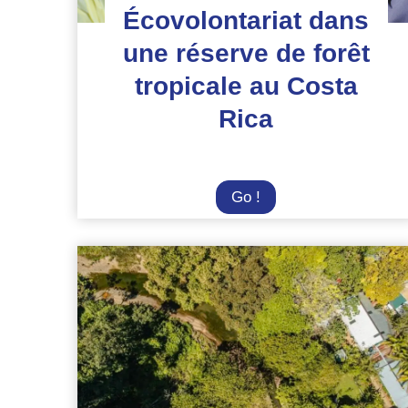
Écovolontariat dans
une réserve de forêt
tropicale au Costa
Rica
Écovolontariat
Go !
dans
une
réserve
de
forêt
tropicale
au
Costa
Rica