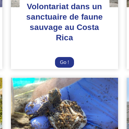
Volontariat dans un
sanctuaire de faune
sauvage au Costa
Rica
Volontariat
Go !
dans
un
sanctuaire
de
faune
sauvage
au
Costa
Rica