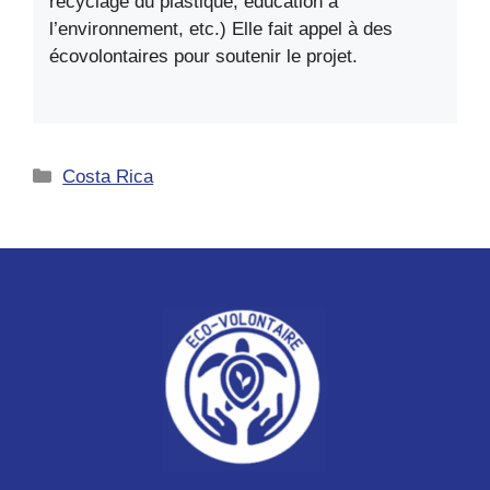
recyclage du plastique, éducation à
l’environnement, etc.) Elle fait appel à des
écovolontaires pour soutenir le projet.
Catégories
Costa Rica