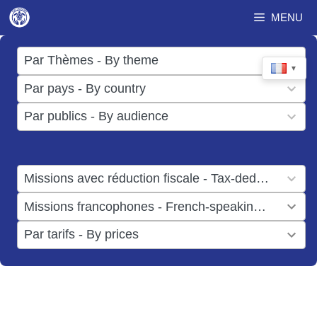
Aller
MENU
au
contenu
17
Par Thèmes - By theme
▼
results
50
Par pays - By country
available
results
3
Par publics - By audience
available
results
available
1
Missions avec réduction fiscale - Tax-deductible missions
result
1
Missions francophones - French-speaking missions
available
result
6
Par tarifs - By prices
available
results
available