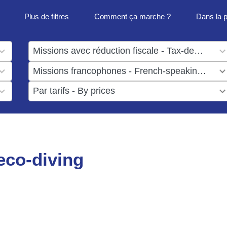
Plus de filtres
Comment ça marche ?
Dans la 
1
result
1
available
result
6
available
results
available
eco-diving