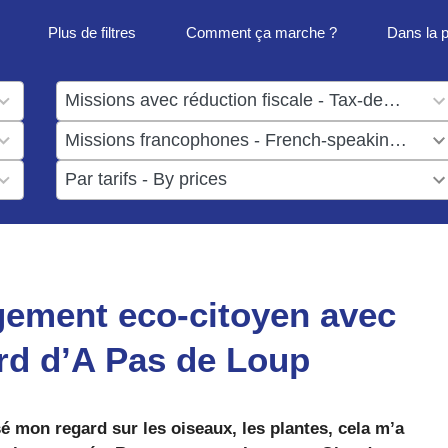
Plus de filtres
Comment ça marche ?
Dans la 
1
result
1
available
result
6
available
results
available
gement eco-citoyen avec
rd d’A Pas de Loup
é mon regard sur les oiseaux, les plantes, cela m’a