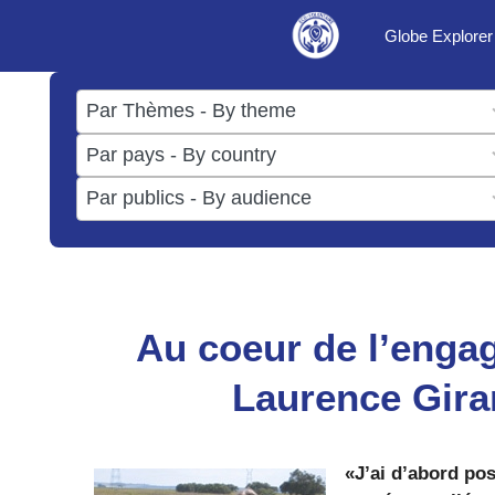
Aller
Globe Explorer
au
contenu
17
results
50
available
results
3
available
results
available
Au coeur de l’enga
Laurence Gira
«J’ai d’abord pos