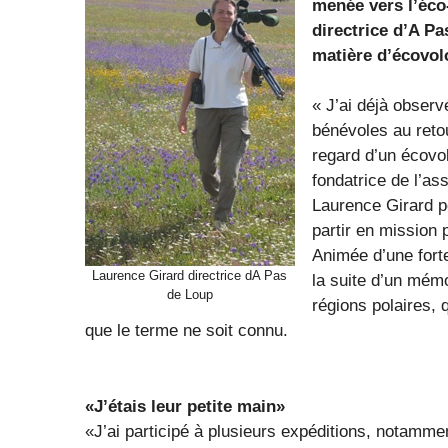
menée vers l’éco
directrice d’A Pa
matière d’écovolo
« J’ai déjà obser
bénévoles au retou
regard d’un écovol
fondatrice de l’as
Laurence Girard p
partir en mission 
Animée d’une forte
Laurence Girard directrice dA Pas
la suite d’un mémo
de Loup
régions polaires,
que le terme ne soit connu.
«J’étais leur petite main»
«J’ai participé à plusieurs expéditions, notamm