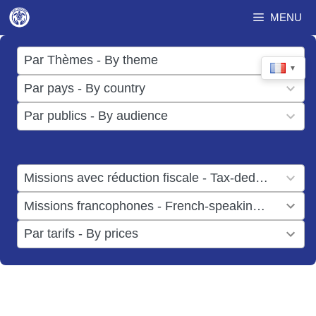
Aller
MENU
au
contenu
17
Par Thèmes - By theme
▼
results
50
Par pays - By country
available
results
3
Par publics - By audience
available
results
available
1
Missions avec réduction fiscale - Tax-deductible missions
result
1
Missions francophones - French-speaking missions
available
result
6
Par tarifs - By prices
available
results
available