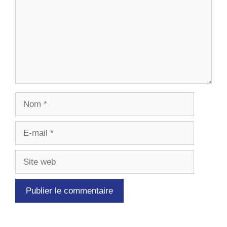
Nom
E-
mail
Site
web