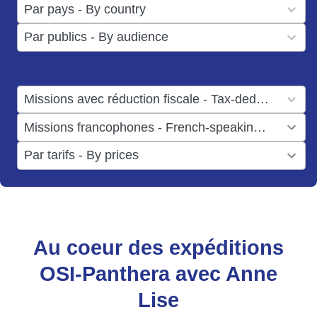
50
Par pays - By country
available
results
3
Par publics - By audience
available
results
available
1
Missions avec réduction fiscale - Tax-deductible missions
result
1
Missions francophones - French-speaking missions
available
result
6
Par tarifs - By prices
available
results
available
Au coeur des expéditions
OSI-Panthera avec Anne
Lise