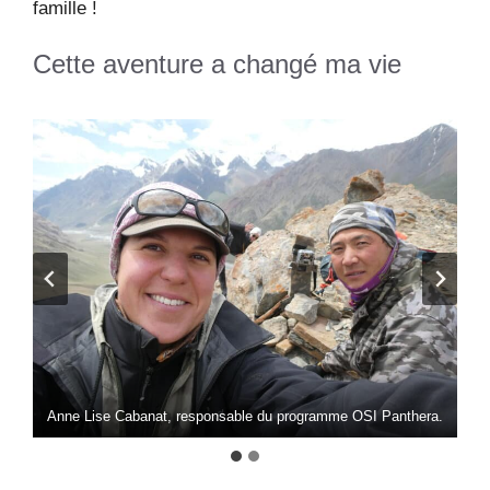
famille !
Cette aventure a changé ma vie
.
Anne Lise Cabanat, responsable du programme OSI Panthera.
L