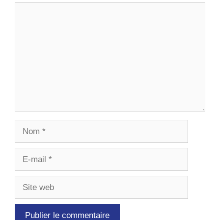
Commentaire
Nom
E-
mail
Site
web