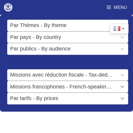
Aller
MENU
au
contenu
17
Par Thèmes - By theme
▼
results
50
Par pays - By country
available
results
3
Par publics - By audience
available
results
available
1
Missions avec réduction fiscale - Tax-deductible missions
result
1
Missions francophones - French-speaking missions
available
result
6
Par tarifs - By prices
available
results
available