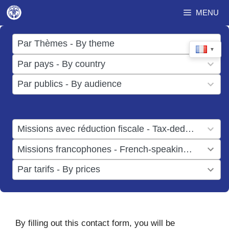
Aller
MENU
au
contenu
17
Par Thèmes - By theme
▼
results
50
Par pays - By country
available
results
3
Par publics - By audience
available
results
available
1
Missions avec réduction fiscale - Tax-deductible missions
result
1
Missions francophones - French-speaking missions
available
result
6
Par tarifs - By prices
available
results
available
By filling out this contact form, you will be