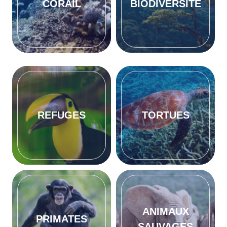
CORAIL
BIODIVERSITÉ
REFUGES
TORTUES
ANIMAUX
PRIMATES
SAUVAGES