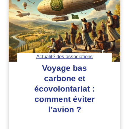
sur
la
niche
écologique
des
humains
Actualité des associations
Voyage bas
carbone et
écovolontariat :
comment éviter
l’avion ?