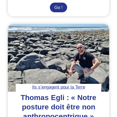
Voyage
Go !
bas
carbone et
écovolontariat :
comment
éviter
l’avion ?
Ils s’engagent pour la Terre
Thomas Egli : « Notre
posture doit être non
anthropocentrique »