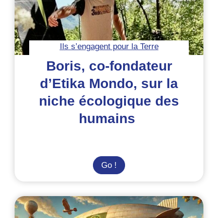
Ils s’engagent pour la Terre
Boris, co-fondateur
d’Etika Mondo, sur la
niche écologique des
humains
Boris,
Go !
co-
fondateur
d’Etika
Mondo,