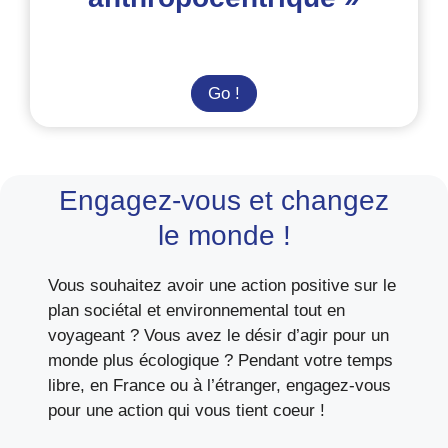
Thomas
Go !
Egli
:
« Notre
posture
Engagez-vous et changez
doit
le monde !
être
non
Vous souhaitez avoir une action positive sur le
anthropocentrique »
plan sociétal et environnemental tout en
voyageant ? Vous avez le désir d’agir pour un
monde plus écologique ? Pendant votre temps
libre, en France ou à l’étranger, engagez-vous
pour une action qui vous tient coeur !