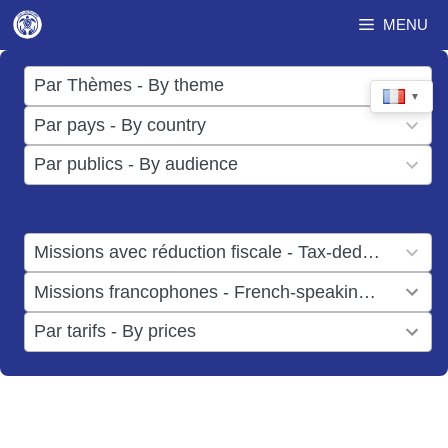
Aller
MENU
au
contenu
17
Par Thèmes - By theme
▼
results
50
Par pays - By country
available
results
3
Par publics - By audience
available
results
available
1
Missions avec réduction fiscale - Tax-deductible missions
result
1
Missions francophones - French-speaking missions
available
result
6
Par tarifs - By prices
available
results
available