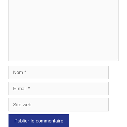
Commentaire
Nom
E-
mail
Site
web