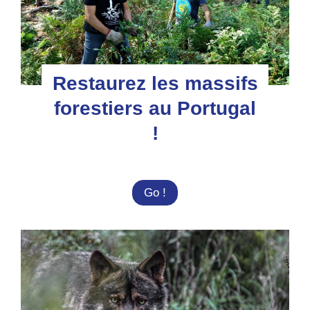
Restaurez les massifs
forestiers au Portugal
!
Restaurez
Go !
les
massifs
forestiers
au
Portugal
!