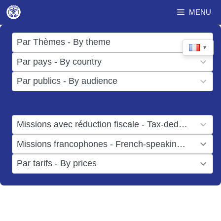
Aller
MENU
au
contenu
17
Par Thèmes - By theme
▼
results
50
Par pays - By country
available
results
3
Par publics - By audience
available
results
available
1
Missions avec réduction fiscale - Tax-deductible missions
result
1
Missions francophones - French-speaking missions
available
result
6
Par tarifs - By prices
available
results
available