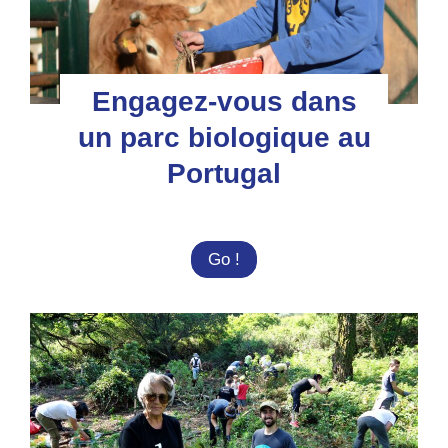
Engagez-vous dans
un parc biologique au
Portugal
Engagez-
Go !
vous
dans
un
parc
biologique
au
Portugal