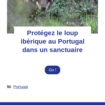
Protégez le loup
ibérique au Portugal
dans un sanctuaire
Protégez
Go !
le
loup
Catégories
Portugal
ibérique
au
Portugal
dans