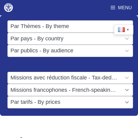
Aller
MENU
au
contenu
17
Par Thèmes - By theme
▼
results
50
Par pays - By country
available
results
3
Par publics - By audience
available
results
available
1
Missions avec réduction fiscale - Tax-deductible missions
result
1
Missions francophones - French-speaking missions
available
result
6
Par tarifs - By prices
available
results
available