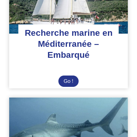
Recherche marine en
Méditerranée –
Embarqué
Recherche
Go !
marine
en
Méditerranée
–
Embarqué