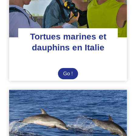
Tortues marines et
dauphins en Italie
Tortues
Go !
marines
et
dauphins
en
Italie