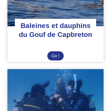
Baleines et dauphins
du Gouf de Capbreton
Baleines
Go !
et
dauphins
du
Gouf
de
Capbreton