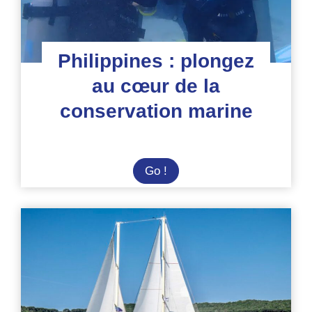
Philippines : plongez
au cœur de la
conservation marine
Philippines
Go !
:
plongez
au
cœur
de
la
conservation
marine