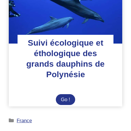
Suivi écologique et
éthologique des
grands dauphins de
Polynésie
Suivi
Go !
écologique
et
Catégories
France
éthologique
des