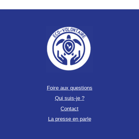
grands
dauphins
de
Polynésie
Foire aux questions
Qui suis-je ?
Contact
La presse en parle