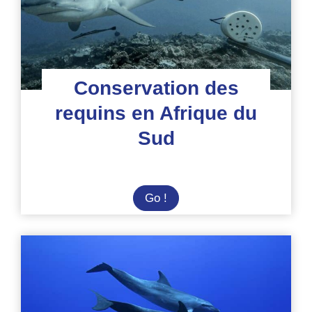
Conservation des
requins en Afrique du
Sud
Conservation
Go !
des
requins
en
Afrique
du
Sud