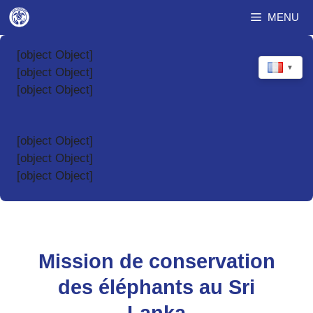
Aller
MENU
au
contenu
[object Object]
▼
[object Object]
[object Object]
[object Object]
[object Object]
[object Object]
Mission de conservation
des éléphants au Sri