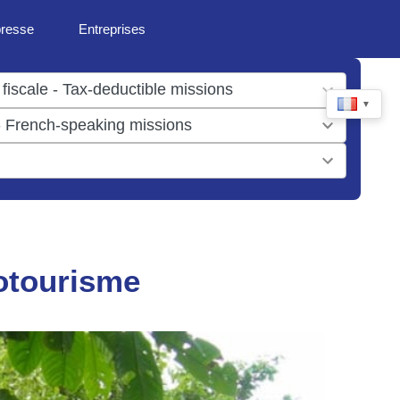
presse
Entreprises
▼
cotourisme