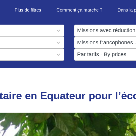
Plus de filtres
Comment ça marche ?
Dans la 
1
result
1
available
result
6
available
results
available
aire en Equateur pour l’é