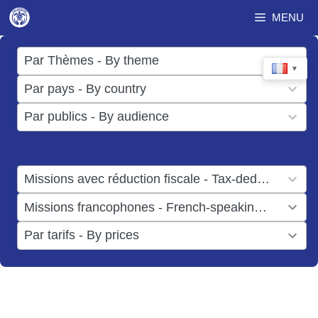
Aller
MENU
au
contenu
17
Par Thèmes - By theme
▼
results
50
Par pays - By country
available
results
3
Par publics - By audience
available
results
available
1
Missions avec réduction fiscale - Tax-deductible missions
result
1
Missions francophones - French-speaking missions
available
result
6
Par tarifs - By prices
available
results
available