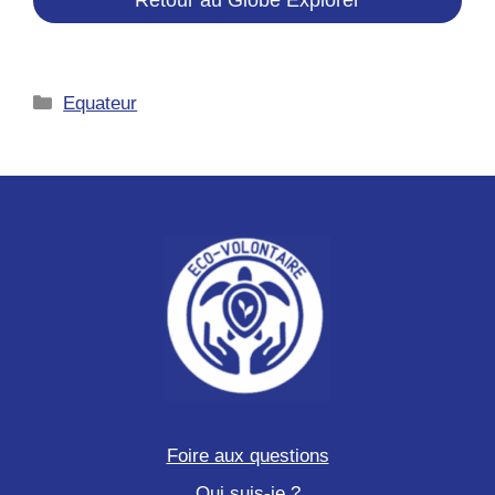
Catégories
Equateur
Foire aux questions
Qui suis-je ?