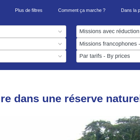
Plus de filtres
Comment ça marche ?
Dans la 
1
result
1
available
result
6
available
results
available
re dans une réserve nature