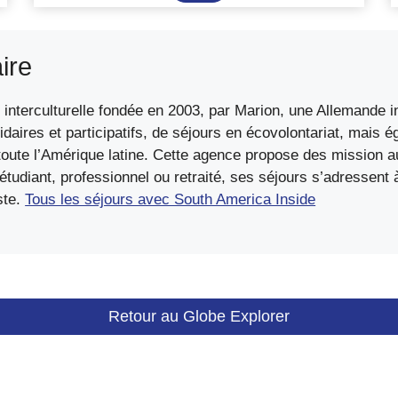
dans
un
parc
ire
naturel
en
interculturelle fondée en 2003, par Marion, une Allemande in
Patagonie
idaires et participatifs, de séjours en écovolontariat, mais 
ute l’Amérique latine. Cette agence propose des mission au
diant, professionnel ou retraité, ses séjours s’adressent à 
ste.
Tous les séjours avec South America Inside
Retour au Globe Explorer