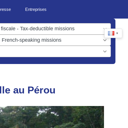
presse
Entreprises
▼
lle au Pérou