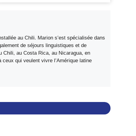
ferme
refuge
au
Chili
stallée au Chili. Marion s’est spécialisée dans
également de séjours linguistiques et de
 Chili, au Costa Rica, au Nicaragua, en
ceux qui veulent vivre l’Amérique latine