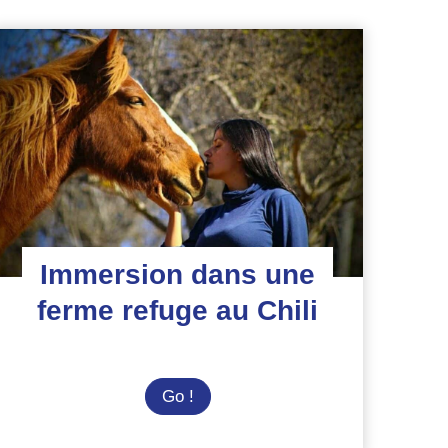
Immersion dans une
ferme refuge au Chili
Immersion
Go !
dans
une