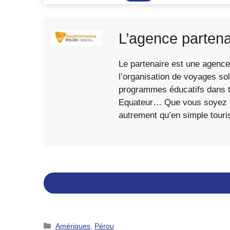
de
la
biodiversité
L’agence partena
de
l’Île
Le partenaire est une agence 
de
l’organisation de voyages sol
Pâques
programmes éducatifs dans to
Equateur… Que vous soyez étu
autrement qu’en simple touri
Catégories
Amériques
,
Pérou