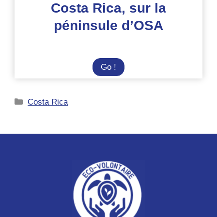
Costa Rica, sur la
péninsule d’OSA
Etude
Go !
des
tortues
Catégories
Costa Rica
au
Costa
Rica,
sur
la
péninsule
d’OSA