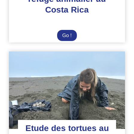
Costa Rica
Immersion
Go !
dans
un
refuge
animalier
au
Costa
Rica
Etude des tortues au