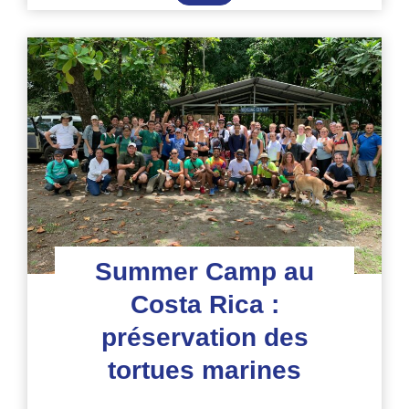
dans
un
sanctuaire
de
faune
sauvage
au
Costa
Rica
Summer Camp au
Costa Rica :
préservation des
tortues marines