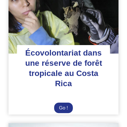
Écovolontariat dans
une réserve de forêt
tropicale au Costa
Rica
Écovolontariat
Go !
dans
une