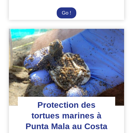
Summer
Go !
Camp
au
Costa
Rica
:
préservation
des
tortues
marines
Protection des
tortues marines à
Punta Mala au Costa