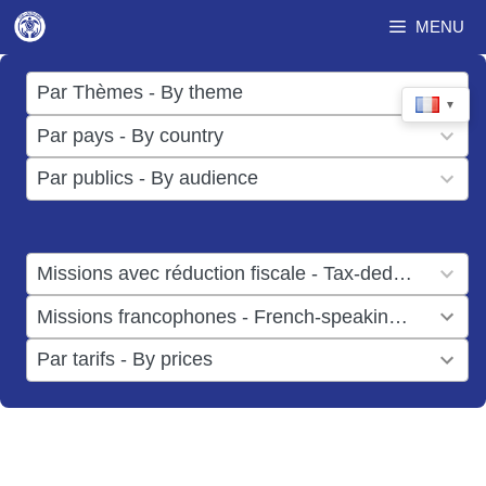
Aller
MENU
au
contenu
17
Par Thèmes - By theme
▼
results
50
Par pays - By country
available
results
3
Par publics - By audience
available
results
available
1
Missions avec réduction fiscale - Tax-deductible missions
result
1
Missions francophones - French-speaking missions
available
result
6
Par tarifs - By prices
available
results
available