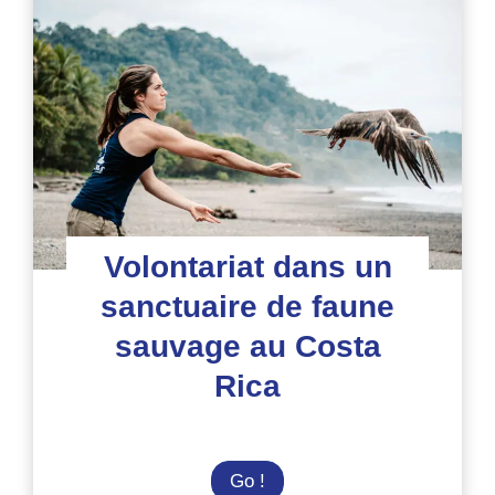
réserve
de
forêt
tropicale
au
Costa
Rica
Volontariat dans un
sanctuaire de faune
sauvage au Costa
Rica
Volontariat
Go !