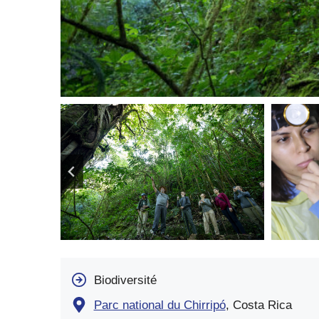
Biodiversité
Parc national du Chirripó
, Costa Rica