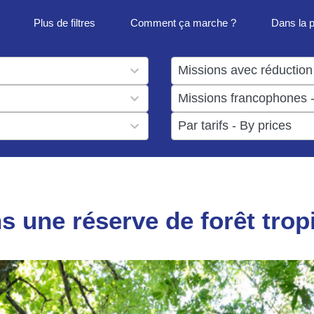
Plus de filtres
Comment ça marche ?
Dans la 
1
result
1
available
result
6
available
results
available
s une réserve de forêt trop