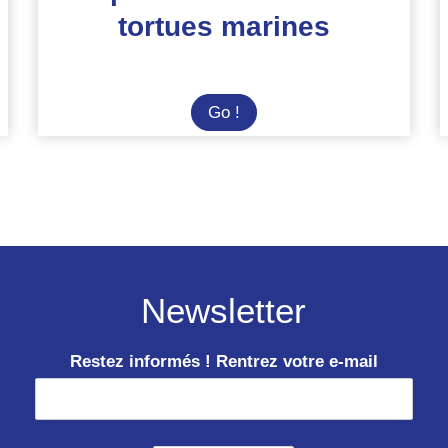
tortues marines
Summer
Go !
Camp
au
Costa
Rica
:
préservation
des
Newsletter
tortues
marines
Restez informés ! Rentrez votre e-mail