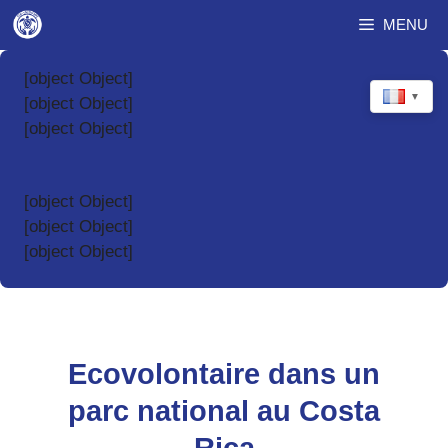
Aller
MENU
au
contenu
[object Object]
▼
[object Object]
[object Object]
[object Object]
[object Object]
[object Object]
Ecovolontaire dans un
parc national au Costa