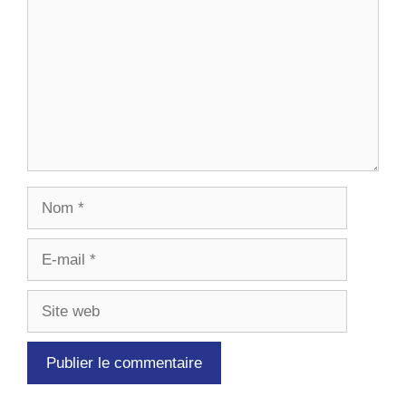
Nom
E-
mail
Site
web